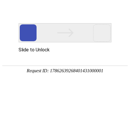
电话：150-2477-6189
您的位置：
首页
->
林德科技
->
产品中心
->
锁闭阀系列
网站首页
锁闭阀系列
关于我们
荣誉资质
智能阀系列
锁闭阀系列
阀门系列
产品中心
新闻中心
推荐新闻
公司新闻
行业动态
磁锁阀的工作原理
在线留言
安装阀门时的注意事项
联系我们
电动阀和电磁阀有哪些区别
包头磁性锁闭阀的原理是什么？
温度调节阀应注意四个方面
<
>
自控锁控测温锁闭阀